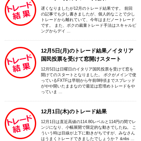
遅くなりましたが12月のトレード結果です。 前回
の記事でも少し書きましたが、個人的なことで少し
トレードから離れていて、今年はまだノートレード
です。 また、ボクの裁量トレード手法はスキャルピ
ングからデイ ...
12月5日(月)のトレード結果／イタリア
国民投票を受けて窓開けスタート
12月5日は日曜日のイタリア国民投票を受けて窓を
開けてのスタートとなりました。 ボクがメインで使
っているFXTFは早朝から午前8時頃までスプレッド
がやや開いたままなので最近は窓埋めトレードをや
っていま ...
12月1日(木)のトレード結果
12月1日は直近高値の114.80レベルと114円の間でレ
ンジになり、小幅展開で限定的な動きでしたね。 こ
ういう時は目線が上下に動きがちですが、みなさん
はうまくトレードできましたでしょうか？ &nbs ...