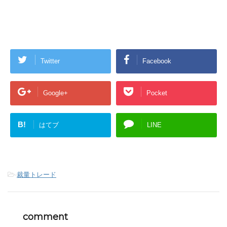
Twitter
Facebook
Google+
Pocket
B!
はてブ
LINE
-
裁量トレード
comment