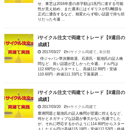
せ、東芝は2016年度の赤字額は1兆円に達する可能
性が見え始め、また週末にはイギリスがEU離脱を
正式に通告するなど、相変わらず暗い話題で持ち切
りだった今週 ...
iサイクル注文で両建てトレード【9週目の
成績】
2017/03/27
-
iサイクル両建て
,
未分類
侍ジャパン準決勝敗退、石原氏・籠池氏の証人喚
問など、良い話題が乏しかった今週。 ドル円は
112.69円からスタートし、高値112.89円・安値
110.60円・終値111.33円と下落基調 ...
iサイクル注文で両建てトレード【8週目の
成績】
2017/03/20
-
iサイクル両建て
豊洲問題と籠池氏の証人喚問が翌週に控えるなど、
何かとネガティブな話題が事欠かない先週でした
が、それに呼応するかのように114.80円からスター
トしたドル円は高値115.19円・安値112.53円・終値