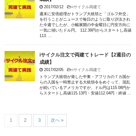
2017/02/12
-
iサイクル両建て
週末に安倍総理がトランプ大統領と「ゴルフ外交」
を行うことがニュースで毎日のように取り沙汰され
た今週でしたが、小幅展開の中金曜日に円安方向に
一気に傾いたドル円。 112.39円からスタートし高値
113. ...
iサイクル注文で両建てトレード【2週目の
成績】
2017/02/05
-
iサイクル両建て
トランプ大統領が発した中東・アフリカの７カ国か
らの入国を一時禁止する大統領令をめぐって、混乱
が続いているアメリカですが、ドル円は115.08円か
らスタートし高値115.13円・安値112.04円・終値 ...
1
2
3
次へ »