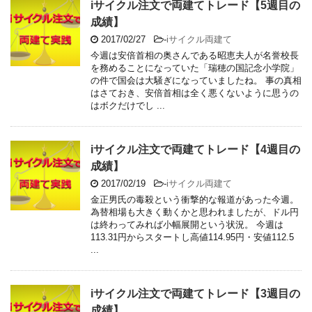
iサイクル注文で両建てトレード【5週目の
成績】
2017/02/27
-
iサイクル両建て
今週は安倍首相の奥さんである昭恵夫人が名誉校長
を務めることになっていた「瑞穂の国記念小学院」
の件で国会は大騒ぎになっていましたね。 事の真相
はさておき、安倍首相は全く悪くないように思うの
はボクだけでし ...
iサイクル注文で両建てトレード【4週目の
成績】
2017/02/19
-
iサイクル両建て
金正男氏の毒殺という衝撃的な報道があった今週。
為替相場も大きく動くかと思われましたが、ドル円
は終わってみれば小幅展開という状況。 今週は
113.31円からスタートし高値114.95円・安値112.5
...
iサイクル注文で両建てトレード【3週目の
成績】