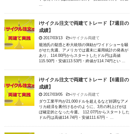
...
iサイクル注文で両建てトレード【7週目の
成績】
2017/03/13
-
iサイクル両建て
籠池氏の疑惑と朴大統領の弾劾がワイドショーを騒
がせた先週、アメリカでは週末に雇用統計の発表が
あり、114.00円からスタートしたドル円は高値
115.50円・安値113.53円・終値が114.74円とい ...
iサイクル注文で両建てトレード【6週目の
成績】
2017/03/05
-
iサイクル両建て
ダウ工業平均が21,000ドルを超えるなど好調なアメ
リカ経済を裏付けるかのように、3月の利上げがほ
ぼ確定的となった今週。 112.07円からスタートした
ドル円は高値114.74円・安値111.67円・ ...