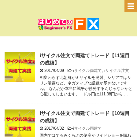
iサイクル注文で両建てトレード【11週目
の成績】
2017/04/09
-
iサイクル両建て
,
iサイクル注文
相変わらず北朝鮮がミサイルを発射、シリアではサ
リン噴霧など、ネガティブな話題が尽きないです
ね。 なんだか本当に戦争が勃発するんじゃないかと
心配してしまいます。 ドル円は111.38円から ...
iサイクル注文で両建てトレード【10週目
の成績】
2017/04/02
-
iサイクル両建て
国内ではてるみくらぶの倒産がワイドショーを賑わ